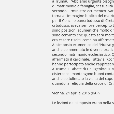
a Trumau. "Abbiamo urgente bisogno 
di matrimonio e famiglia, sessualità 
secondo il "ministro ecumenico" vati
torna all'immagine biblica del matri
per il Concilio panortodosso di Creta
ortodosso, aveva sempre percepito te
sono posizioni ecumeniche molto dive
sono convinto che questo sarà molto p
ora essere risolti, come ha affermato
Al simposio ecumenico del "Nuovo gr
anche commentato le diverse pratich
secondo matrimonio ecclesiastico. Q
affermato il cardinale. Tuttavia, Ko
hanno partecipato anche rappresent
A Trumau, l'abate di Heiligenkreuz M
cistercensi mantengono buoni contat
anche sottolineato la visita del cap
quando la reliquia della croce di Cri
Vienna, 24 aprile 2016 (KAP)
Le lezioni del simposio erano nella