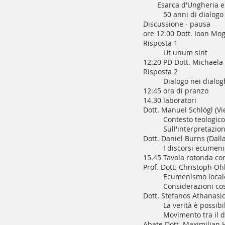
Esarca d'Ungheria e de
50 anni di dialogo
Discussione - pausa
ore 12.00 Dott. Ioan Mog
Risposta 1
Ut unum sint
12:20 PD Dott. Michaela 
Risposta 2
Dialogo nei dialogh
12:45 ora di pranzo
14.30 laboratori
Dott. Manuel Schlögl (V
Contesto teologico
Sull'interpretazio
Dott. Daniel Burns (Dalla
I discorsi ecumeni
15.45 Tavola rotonda con
Prof. Dott. Christoph Ohl
Ecumenismo local
Considerazioni cos
Dott. Stefanos Athanasi
La verità è possib
Movimento tra il di
Abate Dott. Maximilian H