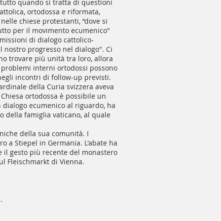
utto quando si tratta di questioni
attolica, ortodossa e riformata,
elle chiese protestanti, “dove si
ttutto per il movimento ecumenico"
missioni di dialogo cattolico-
l nostro progresso nel dialogo". Ci
 trovare più unità tra loro, allora
 i problemi interni ortodossi possono
gli incontri di follow-up previsti.
rdinale della Curia svizzera aveva
 Chiesa ortodossa è possibile un
 dialogo ecumenico al riguardo, ha
 della famiglia vaticano, al quale
eniche della sua comunità. I
ro a Stiepel in Germania. L'abate ha
e il gesto più recente del monastero
sul Fleischmarkt di Vienna.
.