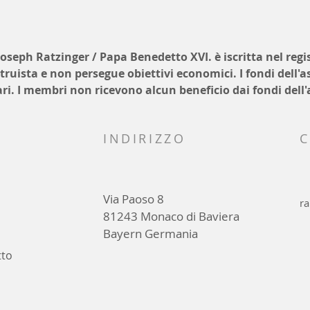
oseph Ratzinger / Papa Benedetto XVI. è iscritta nel regi
truista e non persegue obiettivi economici. I fondi dell'
tari. I membri non ricevono alcun beneficio dai fondi dell
INDIRIZZO
C
Via Paoso 8
r
81243 Monaco di Baviera
Bayern Germania
tto