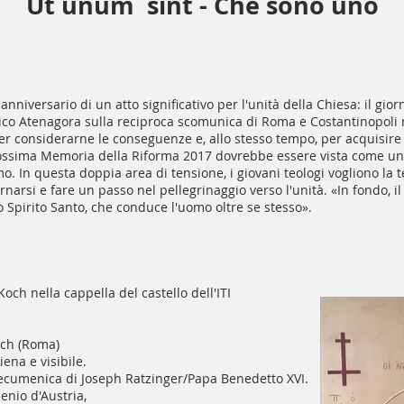
Ut unum
sint - Che sono uno
nniversario di un atto significativo per l'unità della Chiesa: il gior
ico Atenagora sulla reciproca scomunica di Roma e Costantinopoli n
r considerarne le conseguenze e, allo stesso tempo, per acquisire
rossima Memoria della Riforma 2017 dovrebbe essere vista come un'
mo. In questa doppia area di tensione, i giovani teologi vogliono la
arsi e fare un passo nel pellegrinaggio verso l'unità. «In fondo, il 
o Spirito Santo, che conduce l'uomo oltre se stesso».
Koch nella cappella del castello dell'ITI
och (Roma)
iena e visibile.
cumenica di Joseph Ratzinger/Papa Benedetto XVI.
enio d'Austria,