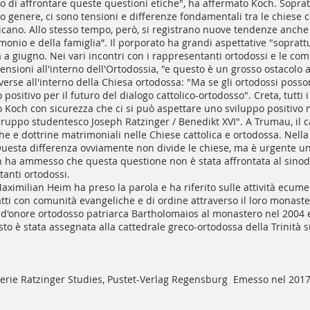
di affrontare queste questioni etiche", ha affermato Koch. Sopratt
o genere, ci sono tensioni e differenze fondamentali tra le chiese c
cano. Allo stesso tempo, però, si registrano nuove tendenze anche n
monio e della famiglia”. Il porporato ha grandi aspettative "sopra
 a giugno. Nei vari incontri con i rappresentanti ortodossi e le com
nsioni all'interno dell'Ortodossia, "e questo è un grosso ostacolo a
rse all'interno della Chiesa ortodossa: "Ma se gli ortodossi possono
ositivo per il futuro del dialogo cattolico-ortodosso". Creta, tutti
 Koch con sicurezza che ci si può aspettare uno sviluppo positivo ne
uppo studentesco Joseph Ratzinger / Benedikt XVI". A Trumau, il ca
e e dottrine matrimoniali nelle Chiese cattolica e ortodossa. Nella
uesta differenza ovviamente non divide le chiese, ma è urgente un
ch ha ammesso che questa questione non è stata affrontata al sinodo
anti ortodossi.
aximilian Heim ha preso la parola e ha riferito sulle attività ecum
ti con comunità evangeliche e di ordine attraverso il loro monaste
o d'onore ortodosso patriarca Bartholomaios al monastero nel 2004 
sto è stata assegnata alla cattedrale greco-ortodossa della Trinità 
 serie Ratzinger Studies, Pustet-Verlag Regensburg Emesso nel 2017