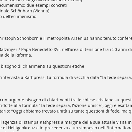
cumenismo: due esempi concreti
inale Schönborn (Vienna)
uro dell'ecumenismo
 Christoph Schönborn e il metropolita Arsenius hanno tenuto confer
 Ratzinger / Papa Benedetto XVI. nell'area di tensione tra i 50 anni
ia della Riforma.
isogno di chiarimenti su questioni etiche
'intervista a Kathpress: La formula di vecchia data “La fede separa,
 un urgente bisogno di chiarimenti tra le chiese cristiane su questio
dotte alla formula "La fede separa, l'azione unisce", oggi è esattam
tario: "Oggi abbiamo trovato unità su tante questioni di fede, ma q
all'agenzia di stampa Kathpress a margine della sua attuale visita i
e di Heiligenkreuz e in precedenza a un simposio nell'"International