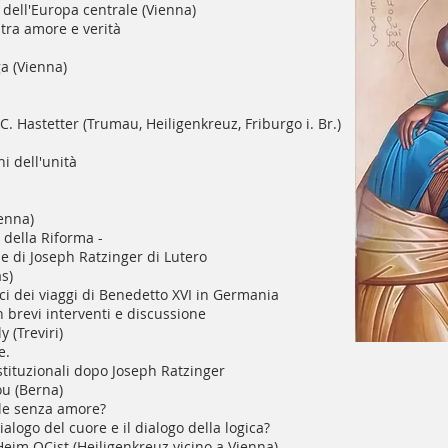
ll'Europa centrale (Vienna)
 tra amore e verità
a (Vienna)
C. Hastetter (Trumau, Heiligenkreuz, Friburgo i. Br.)
i dell'unità
ienna)
 della Riforma -
ne di Joseph Ratzinger di Lutero
s)
ci dei viaggi di Benedetto XVI in Germania
 brevi interventi e discussione
y (Treviri)
e.
tituzionali dopo Joseph Ratzinger
ou (Berna)
ile senza amore?
alogo del cuore e il dialogo della logica?
eim OCist (Heiligenkreuz vicino a Vienna)