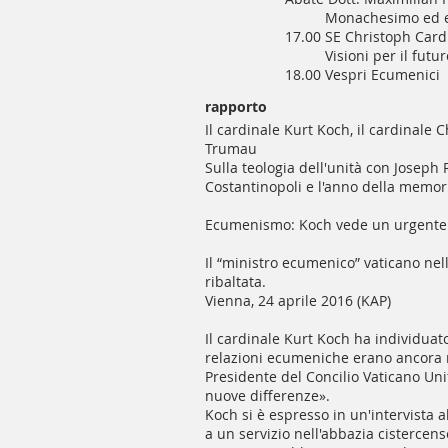
Monachesimo ed e
17.00 SE Christoph Card
Visioni per il fut
18.00 Vespri Ecumenici
rapporto
Il cardinale Kurt Koch, il cardinale
Trumau
Sulla teologia dell'unità con Joseph
Costantinopoli e l'anno della memor
Ecumenismo: Koch vede un urgente b
Il “ministro ecumenico” vaticano nell
ribaltata.
Vienna, 24 aprile 2016 (KAP)
Il cardinale Kurt Koch ha individuato
relazioni ecumeniche erano ancora ri
Presidente del Concilio Vaticano Uni
nuove differenze».
Koch si è espresso in un'intervista 
a un servizio nell'abbazia cistercens