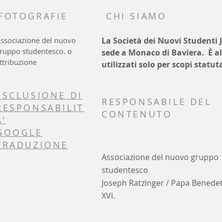
FOTOGRAFIE
CHI SIAMO
ssociazione del nuovo
La Società dei Nuovi Studenti J
ruppo studentesco. o
sede a Monaco di Baviera. È al
ttribuzione
utilizzati solo per scopi statu
ESCLUSIONE DI
RESPONSABILE DEL
RESPONSABILIT
CONTENUTO
A'
GOOGLE
TRADUZIONE
Associazione del nuovo gruppo
studentesco
Joseph Ratzinger / Papa Benede
XVI.