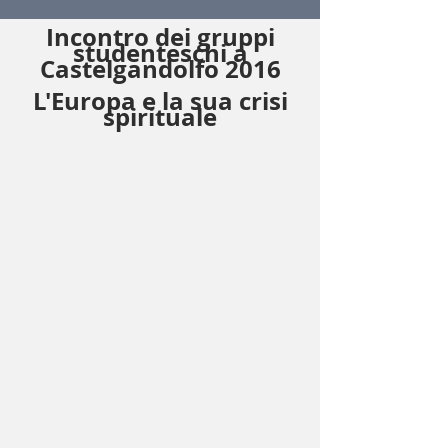
Incontro dei gruppi
studenteschi a
Castelgandolfo 2016
L'Europa e la sua crisi
spirituale