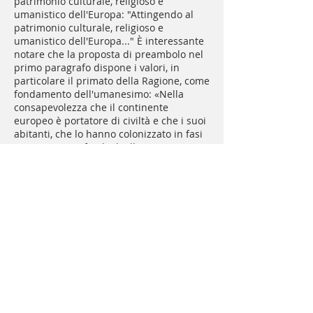
patrimonio culturale, religioso e
umanistico dell'Europa: "Attingendo al
patrimonio culturale, religioso e
umanistico dell'Europa..." È interessante
notare che la proposta di preambolo nel
primo paragrafo dispone i valori, in
particolare il primato della Ragione, come
fondamento dell'umanesimo: «Nella
consapevolezza che il continente
europeo è portatore di civiltà e che i suoi
abitanti, che lo hanno colonizzato in fasi
sempre nuove fin dagli albori
dell'umanità, hanno sviluppato nei secoli
i valori che giustificano l'umanesimo:
uguaglianza delle persone, libertà,
primato della ragione”.
La lettura contemporanea dei due
paragrafi porta, credo, a una conclusione
inevitabile: agli occhi dei loro autori, il
"primato della ragione" appartiene
all'"eredità umanistica", ma non è
qualcosa che si assocerebbe alla
religione - e naturalmente Religione in
Europa significa principalmente