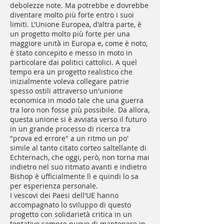
debolezze note. Ma potrebbe e dovrebbe
diventare molto più forte entro i suoi
limiti. L'Unione Europea, d'altra parte, è
un progetto molto più forte per una
maggiore unità in Europa e, come è noto,
è stato concepito e messo in moto in
particolare dai politici cattolici. A quel
tempo era un progetto realistico che
inizialmente voleva collegare patrie
spesso ostili attraverso un'unione
economica in modo tale che una guerra
tra loro non fosse più possibile. Da allora,
questa unione si è avviata verso il futuro
in un grande processo di ricerca tra
"prova ed errore" a un ritmo un po'
simile al tanto citato corteo saltellante di
Echternach, che oggi, però, non torna mai
indietro nel suo ritmato avanti e indietro
Bishop è ufficialmente lì e quindi lo sa
per esperienza personale.
I vescovi dei Paesi dell'UE hanno
accompagnato lo sviluppo di questo
progetto con solidarietà critica in un
tentativo sempre nuovo di mantenere in