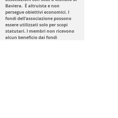
Baviera. È altruista e non
persegue obiettivi economici. I
fondi dell'associazione possono
essere utilizzati solo per scopi
statutari. I membri non ricevono
alcun beneficio dai fondi
dell'associazione.
PROTEZIONE DATI
ESCLUSIONE DI
RESPONSABILITA'
GOOGLE
TRADUZIONE
RESPONSABILE DEL
CONTENUTO
Associazione del nuovo gruppo
studentesco
Joseph Ratzinger / Papa Benedetto