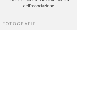
dell'associazione
FOTOGRAFIE
Associazione del nuovo gruppo
studentesco. o attribuzione
CHI SIAMO
La Società dei Nuovi Studenti
Joseph Ratzinger / Papa Benedetto
XVI. è iscritta nel registro delle
associazioni con sede a Monaco di
Baviera. È altruista e non
persegue obiettivi economici. I
fondi dell'associazione possono
essere utilizzati solo per scopi
statutari. I membri non ricevono